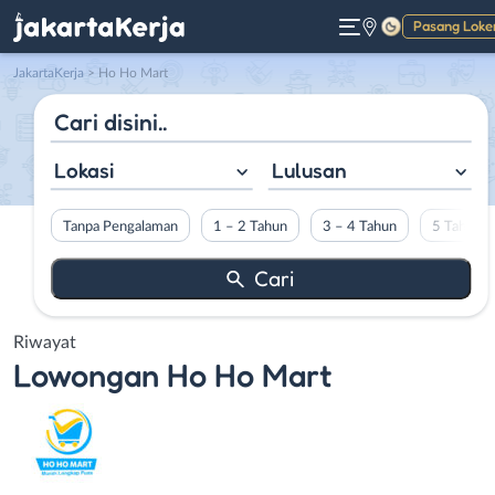
Pasang Loke
Gelap
JakartaKerja
>
Ho Ho Mart
Lokasi
Lulusan
Tanpa Pengalaman
1 – 2 Tahun
3 – 4 Tahun
5 Tahun L
Riwayat
Lowongan
Ho Ho Mart