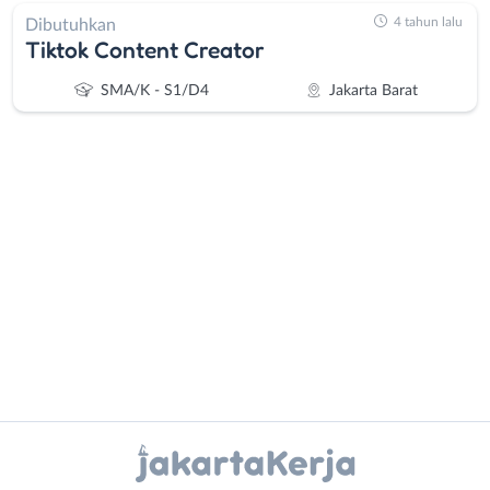
4 tahun lalu
Dibutuhkan
Tiktok Content Creator
SMA/K - S1/D4
Jakarta Barat
Administrasi
Bebas
Ahli
(Remote
Gizi
Work)
Ahli
Bekasi
Kecantikan
Bogor
Analis
Depok
Instagram
WhatsApp
/
Jakarta
Peneliti
Barat
X - Twitter
Telegram
Animator
Jakarta
Apoteker
Pusat
Kanal Lainnya..
Arsitek
Jakarta