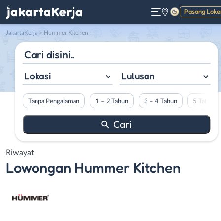
Pasang Loke
Gelap
JakartaKerja
>
Hummer Kitchen
Lokasi
Lulusan
Tanpa Pengalaman
1 – 2 Tahun
3 – 4 Tahun
5 Tahun L
Riwayat
Lowongan
Hummer Kitchen