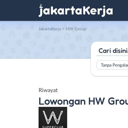
JakartaKerja
>
HW Group
Tanpa Pengal
Riwayat
Lowongan
HW Gro