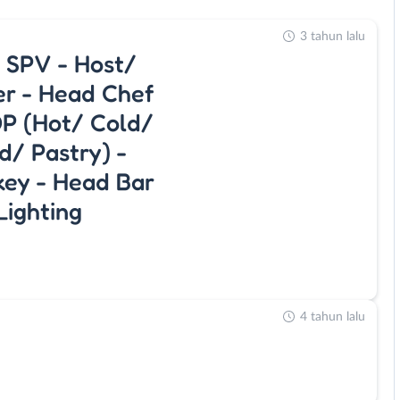
3 tahun lalu
 SPV - Host/
er - Head Chef
DP (Hot/ Cold/
d/ Pastry) -
key - Head Bar
Lighting
4 tahun lalu