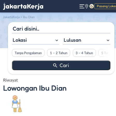
Pasang Loke
Gelap
JakartaKerja
>
Ibu Dian
Lokasi
Lulusan
Tanpa Pengalaman
1 – 2 Tahun
3 – 4 Tahun
5 Tahun L
Riwayat
Lowongan
Ibu Dian