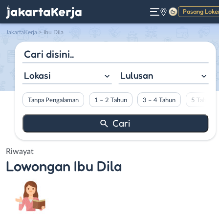
Pasang Loke
Gelap
JakartaKerja
>
Ibu Dila
Lokasi
Lulusan
Tanpa Pengalaman
1 – 2 Tahun
3 – 4 Tahun
5 Tahun L
Riwayat
Lowongan
Ibu Dila