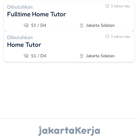
5 tahun lalu
Dibutuhkan
Fulltime Home Tutor
S1 / D4
Jakarta Selatan
5 tahun lalu
Dibutuhkan
Home Tutor
S1 / D4
Jakarta Selatan
Administrasi
Bebas
Ahli
(Remote
Instagram
WhatsApp
Gizi
Work)
Ahli
Bekasi
X - Twitter
Telegram
Kecantikan
Bogor
Analis
Depok
Kanal Lainnya..