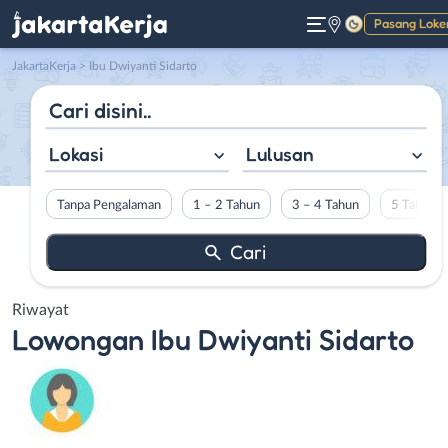
Pasang Loke
Gelap
JakartaKerja
>
Ibu Dwiyanti Sidarto
Lokasi
Lulusan
Tanpa Pengalaman
1 – 2 Tahun
3 – 4 Tahun
5 Tahun L
Riwayat
Lowongan
Ibu Dwiyanti Sidarto