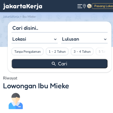
Pasang Loke
Gelap
JakartaKerja
>
Ibu Mieke
Lokasi
Lulusan
Tanpa Pengalaman
1 – 2 Tahun
3 – 4 Tahun
5 Tahun L
Riwayat
Lowongan
Ibu Mieke