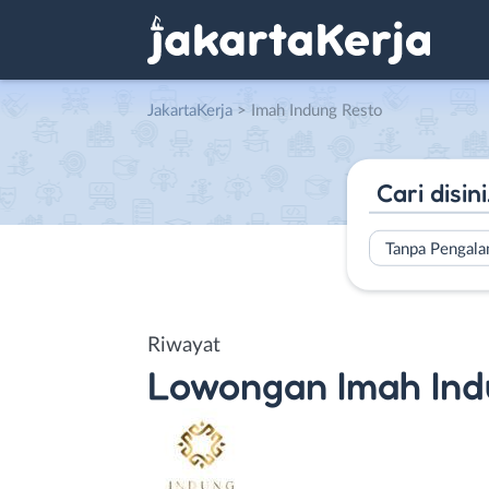
JakartaKerja
>
Imah Indung Resto
Tanpa Pengal
Riwayat
Lowongan
Imah Ind