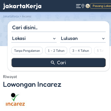
Pasang Loke
Gelap
JakartaKerja
>
Incarez
Lokasi
Lulusan
Tanpa Pengalaman
1 – 2 Tahun
3 – 4 Tahun
5 Tahun L
Riwayat
Lowongan
Incarez