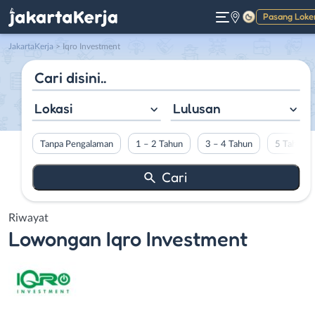
Pasang Loke
Gelap
JakartaKerja
>
Iqro Investment
Lokasi
Lulusan
Tanpa Pengalaman
1 – 2 Tahun
3 – 4 Tahun
5 Tahun L
Riwayat
Lowongan
Iqro Investment