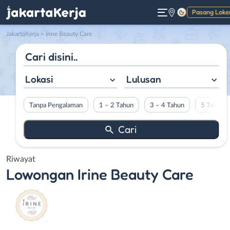
Pasang Loke
Gelap
JakartaKerja
>
Irine Beauty Care
Lokasi
Lulusan
Tanpa Pengalaman
1 – 2 Tahun
3 – 4 Tahun
5 Tahun L
Riwayat
Lowongan
Irine Beauty Care