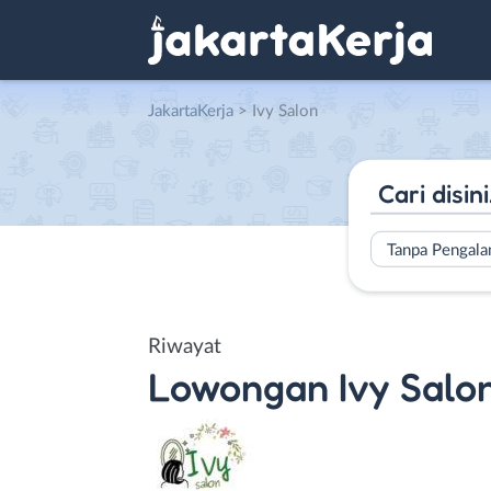
JakartaKerja
>
Ivy Salon
Tanpa Pengal
Riwayat
Lowongan
Ivy Salo