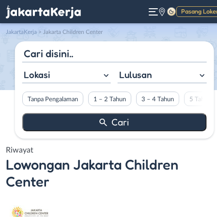
Pasang Loke
Gelap
JakartaKerja
>
Jakarta Children Center
Lokasi
Lulusan
Tanpa Pengalaman
1 – 2 Tahun
3 – 4 Tahun
5 Tahun L
Riwayat
Lowongan
Jakarta Children
Center