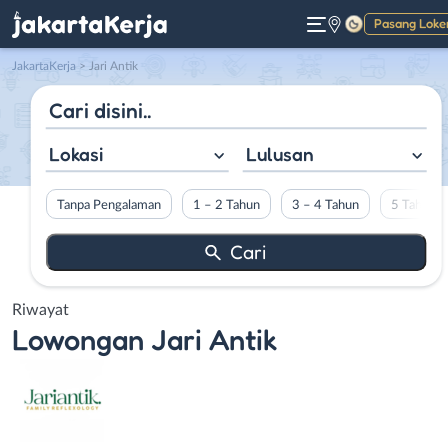
Pasang Loke
Gelap
JakartaKerja
>
Jari Antik
Lokasi
Lulusan
Tanpa Pengalaman
1 – 2 Tahun
3 – 4 Tahun
5 Tahun L
Riwayat
Lowongan
Jari Antik