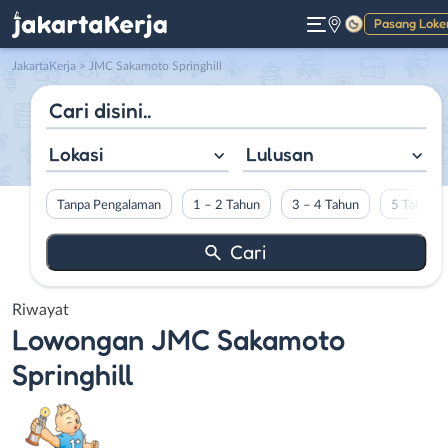
Pasang Loke
Gelap
JakartaKerja
>
JMC Sakamoto Springhill
Lokasi
Lulusan
Tanpa Pengalaman
1 – 2 Tahun
3 – 4 Tahun
5 Tahun L
Riwayat
Lowongan
JMC Sakamoto
Springhill