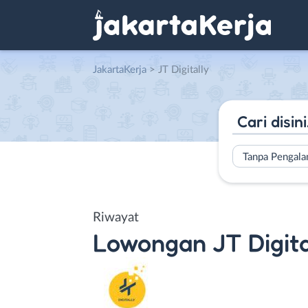
JakartaKerja
>
JT Digitally
Tanpa Pengal
Riwayat
Lowongan
JT Digit