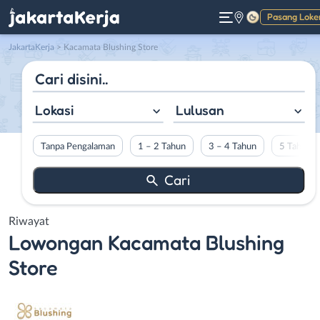
Pasang Loke
Gelap
JakartaKerja
>
Kacamata Blushing Store
Lokasi
Lulusan
Tanpa Pengalaman
1 – 2 Tahun
3 – 4 Tahun
5 Tahun L
Riwayat
Lowongan
Kacamata Blushing
Store