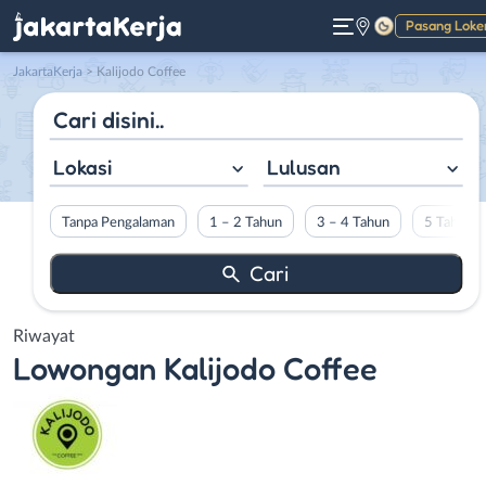
Pasang Loke
Gelap
JakartaKerja
>
Kalijodo Coffee
Lokasi
Lulusan
Tanpa Pengalaman
1 – 2 Tahun
3 – 4 Tahun
5 Tahun L
Riwayat
Lowongan
Kalijodo Coffee