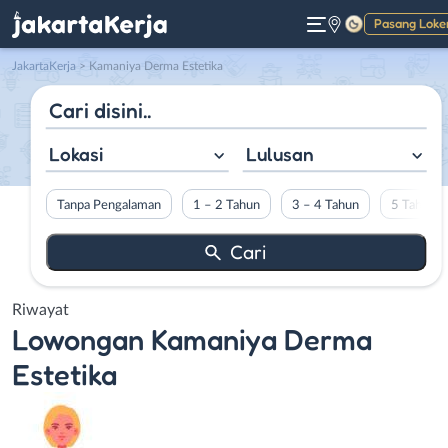
Pasang Loke
Gelap
JakartaKerja
>
Kamaniya Derma Estetika
Lokasi
Lulusan
Tanpa Pengalaman
1 – 2 Tahun
3 – 4 Tahun
5 Tahun L
Riwayat
Lowongan
Kamaniya Derma
Estetika