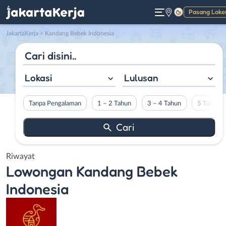
Pasang Loke
Gelap
JakartaKerja
>
Kandang Bebek Indonesia
Lokasi
Lulusan
Tanpa Pengalaman
1 – 2 Tahun
3 – 4 Tahun
5 Tahun L
Riwayat
Lowongan
Kandang Bebek
Indonesia