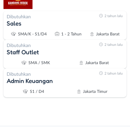
2 tahun lalu
Dibutuhkan
Sales
SMA/K - S1/D4
1 - 2 Tahun
Jakarta Barat
2 tahun lalu
Dibutuhkan
Staff Outlet
SMA / SMK
Jakarta Barat
2 tahun lalu
Dibutuhkan
Admin Keuangan
S1 / D4
Jakarta Timur
Instagram
WhatsApp
Administrasi
Bebas
X - Twitter
Telegram