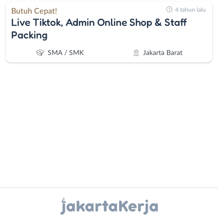
4 tahun lalu
Butuh Cepat!
Live Tiktok, Admin Online Shop & Staff
Packing
SMA / SMK
Jakarta Barat
Administrasi
Bebas
Ahli
(Remote
Gizi
Work)
Ahli
Bekasi
Kecantikan
Bogor
Instagram
WhatsApp
Analis
Depok
/
Jakarta
X - Twitter
Telegram
Peneliti
Barat
Animator
Jakarta
Kanal Lainnya..
Apoteker
Pusat