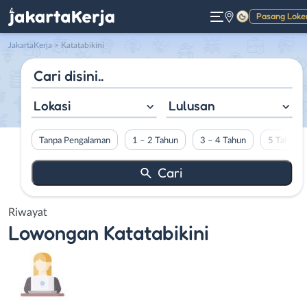
Pasang Loke
Gelap
JakartaKerja
>
Katatabikini
Lokasi
Lulusan
Tanpa Pengalaman
1 – 2 Tahun
3 – 4 Tahun
5 Tahun L
Riwayat
Lowongan
Katatabikini