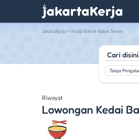
JakartaKerja
>
Kedai Bakmi Babat Senen
Tanpa Pengal
Riwayat
Lowongan
Kedai B