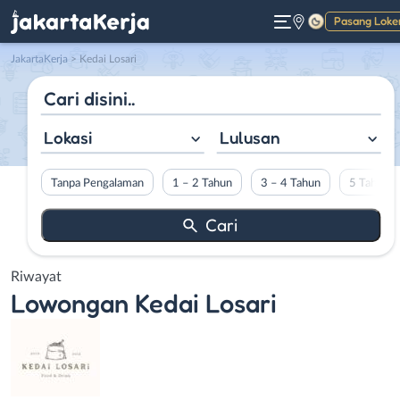
Pasang Loke
Gelap
JakartaKerja
>
Kedai Losari
Lokasi
Lulusan
Tanpa Pengalaman
1 – 2 Tahun
3 – 4 Tahun
5 Tahun L
Riwayat
Lowongan
Kedai Losari