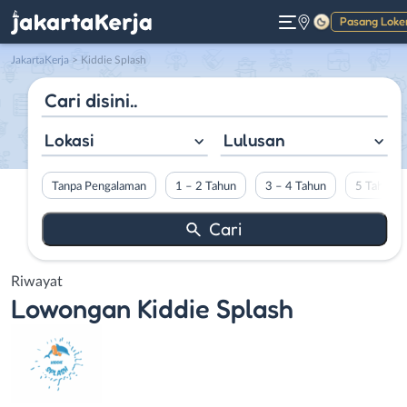
Pasang Loke
Gelap
JakartaKerja
>
Kiddie Splash
Lokasi
Lulusan
Tanpa Pengalaman
1 – 2 Tahun
3 – 4 Tahun
5 Tahun L
Riwayat
Lowongan
Kiddie Splash