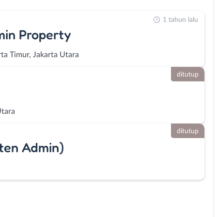
1 tahun lalu
min Property
rta Timur, Jakarta Utara
ditutup
Utara
ditutup
sten Admin)