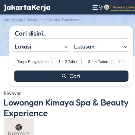
Pasang Loke
Gelap
JakartaKerja
>
Kimaya Spa & Beauty Experience
Lokasi
Lulusan
Tanpa Pengalaman
1 – 2 Tahun
3 – 4 Tahun
5 Tahun L
Riwayat
Lowongan
Kimaya Spa & Beauty
Experience