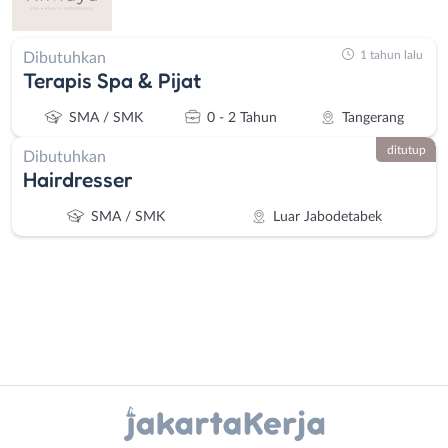
1 tahun lalu
Dibutuhkan
Terapis Spa & Pijat
SMA / SMK
0 - 2 Tahun
Tangerang
ditutup
Dibutuhkan
Hairdresser
SMA / SMK
Luar Jabodetabek
Instagram
WhatsApp
Administrasi
Bebas
Ahli
(Remote
X - Twitter
Telegram
Gizi
Work)
Ahli
Bekasi
Kanal Lainnya..
Kecantikan
Bogor