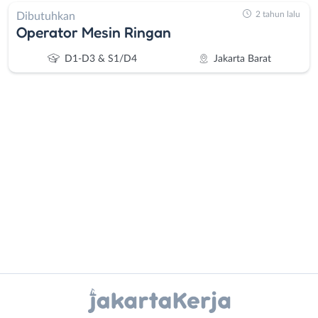
2 tahun lalu
Dibutuhkan
Operator Mesin Ringan
D1-D3 & S1/D4
Jakarta Barat
Administrasi
Bebas
Ahli
(Remote
Gizi
Work)
Ahli
Bekasi
Kecantikan
Bogor
Analis
Depok
Instagram
WhatsApp
/
Jakarta
Peneliti
Barat
X - Twitter
Telegram
Animator
Jakarta
Apoteker
Pusat
Kanal Lainnya..
Arsitek
Jakarta