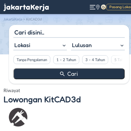
Pasang Loke
Gelap
JakartaKerja
>
KitCAD3d
Lokasi
Lulusan
Tanpa Pengalaman
1 – 2 Tahun
3 – 4 Tahun
5 Tahun L
Riwayat
Lowongan
KitCAD3d