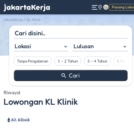
Pasang Loke
Gelap
JakartaKerja
>
KL Klinik
Lokasi
Lulusan
Tanpa Pengalaman
1 – 2 Tahun
3 – 4 Tahun
5 Tahun L
Riwayat
Lowongan
KL Klinik