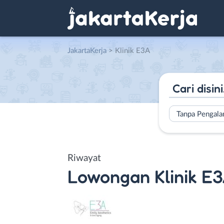
JakartaKerja
>
Klinik E3A
Tanpa Pengal
Riwayat
Lowongan
Klinik E