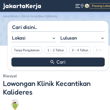
Pasang Loke
Gelap
JakartaKerja
>
Klinik Kecantikan Kalideres
Lokasi
Lulusan
Tanpa Pengalaman
1 – 2 Tahun
3 – 4 Tahun
5 Tahun L
Riwayat
Lowongan
Klinik Kecantikan
Kalideres