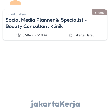
ditutup
Dibutuhkan
Social Media Planner & Specialist -
Beauty Consultant Klinik
SMA/K - S1/D4
Jakarta Barat
Administrasi
Bebas
Ahli
(Remote
Gizi
Work)
Instagram
WhatsApp
Ahli
Bekasi
Kecantikan
Bogor
X - Twitter
Telegram
Analis
Depok
/
Jakarta
Kanal Lainnya..
Peneliti
Barat