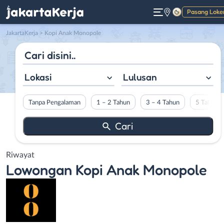
Pasang Loke
Gelap
JakartaKerja
>
Kopi Anak Monopole
Lokasi
Lulusan
Tanpa Pengalaman
1 – 2 Tahun
3 – 4 Tahun
5 Tahun L
Riwayat
Lowongan
Kopi Anak Monopole