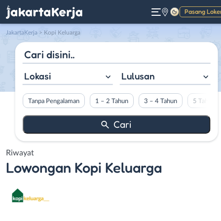
Pasang Loke
Gelap
JakartaKerja
>
Kopi Keluarga
Lokasi
Lulusan
Tanpa Pengalaman
1 – 2 Tahun
3 – 4 Tahun
5 Tahun L
Riwayat
Lowongan
Kopi Keluarga