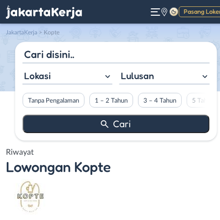
Pasang Loke
Gelap
JakartaKerja
>
Kopte
Lokasi
Lulusan
Tanpa Pengalaman
1 – 2 Tahun
3 – 4 Tahun
5 Tahun L
Riwayat
Lowongan
Kopte