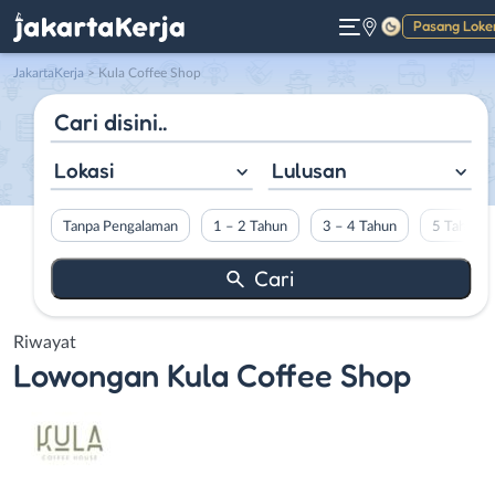
Pasang Loke
Gelap
JakartaKerja
>
Kula Coffee Shop
Lokasi
Lulusan
Tanpa Pengalaman
1 – 2 Tahun
3 – 4 Tahun
5 Tahun L
Riwayat
Lowongan
Kula Coffee Shop