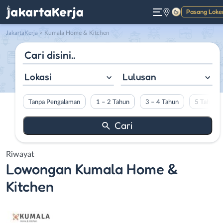
Pasang Loke
Gelap
JakartaKerja
>
Kumala Home & Kitchen
Lokasi
Lulusan
Tanpa Pengalaman
1 – 2 Tahun
3 – 4 Tahun
5 Tahun L
Riwayat
Lowongan
Kumala Home &
Kitchen