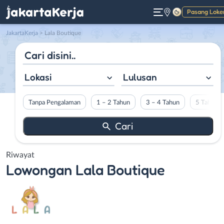
Pasang Loke
Gelap
JakartaKerja
>
Lala Boutique
Lokasi
Lulusan
Tanpa Pengalaman
1 – 2 Tahun
3 – 4 Tahun
5 Tahun L
Riwayat
Lowongan
Lala Boutique