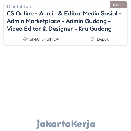
ditutup
Dibutuhkan
CS Online - Admin & Editor Media Sosial -
Admin Marketplace - Admin Gudang -
Video Editor & Designer - Kru Gudang
SMA/K - S1/D4
Depok
Administrasi
Bebas
Ahli
(Remote
Gizi
Work)
Ahli
Bekasi
Instagram
WhatsApp
Kecantikan
Bogor
Analis
Depok
X - Twitter
Telegram
/
Jakarta
Peneliti
Barat
Kanal Lainnya..