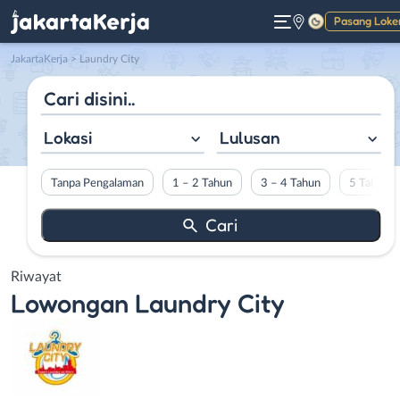
Pasang Loke
Gelap
JakartaKerja
>
Laundry City
Lokasi
Lulusan
Tanpa Pengalaman
1 – 2 Tahun
3 – 4 Tahun
5 Tahun L
Riwayat
Lowongan
Laundry City