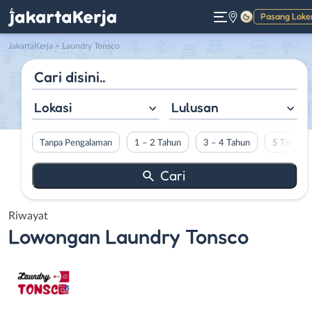
Pasang Loke
Gelap
JakartaKerja
>
Laundry Tonsco
Lokasi
Lulusan
Tanpa Pengalaman
1 – 2 Tahun
3 – 4 Tahun
5 Tahun L
Riwayat
Lowongan
Laundry Tonsco