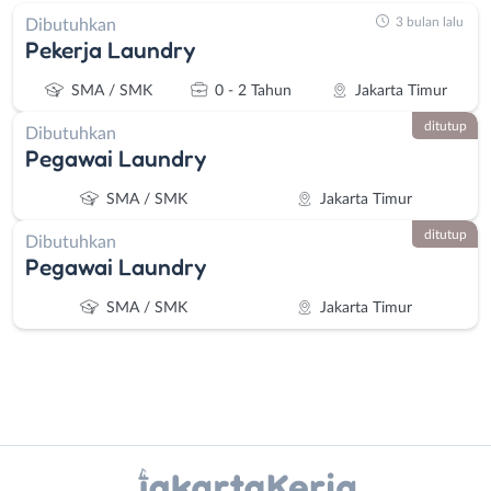
3 bulan lalu
Dibutuhkan
Pekerja Laundry
SMA / SMK
0 - 2 Tahun
Jakarta Timur
ditutup
Dibutuhkan
Pegawai Laundry
SMA / SMK
Jakarta Timur
ditutup
Dibutuhkan
Pegawai Laundry
SMA / SMK
Jakarta Timur
Instagram
WhatsApp
Administrasi
Bebas
X - Twitter
Telegram
Ahli
(Remote