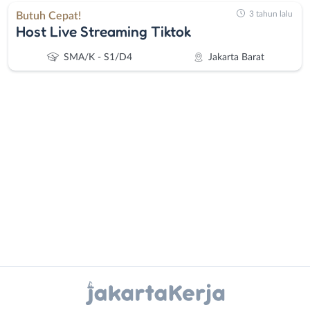
3 tahun lalu
Butuh Cepat!
Host Live Streaming Tiktok
SMA/K - S1/D4
Jakarta Barat
Administrasi
Bebas
Ahli
(Remote
Gizi
Work)
Ahli
Bekasi
Kecantikan
Bogor
Analis
Depok
Instagram
WhatsApp
/
Jakarta
Peneliti
Barat
X - Twitter
Telegram
Animator
Jakarta
Apoteker
Pusat
Kanal Lainnya..
Arsitek
Jakarta