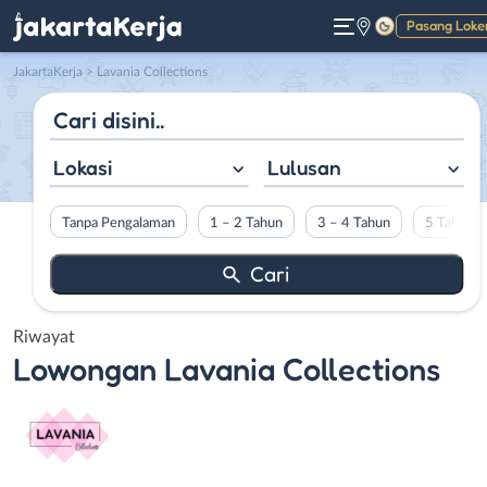
Pasang Loke
Gelap
JakartaKerja
>
Lavania Collections
Lokasi
Lulusan
Tanpa Pengalaman
1 – 2 Tahun
3 – 4 Tahun
5 Tahun L
Riwayat
Lowongan
Lavania Collections