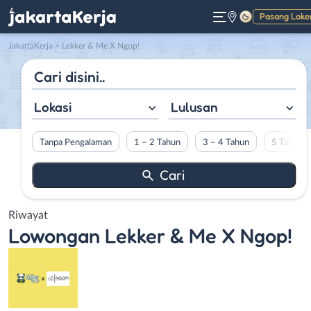
Pasang Loke
Gelap
JakartaKerja
>
Lekker & Me X Ngop!
Lokasi
Lulusan
Tanpa Pengalaman
1 – 2 Tahun
3 – 4 Tahun
5 Tahun L
Riwayat
Lowongan
Lekker & Me X Ngop!