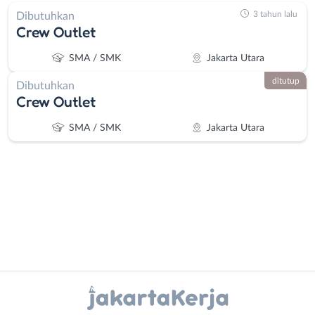
3 tahun lalu
Dibutuhkan
Crew Outlet
SMA / SMK
Jakarta Utara
ditutup
Dibutuhkan
Crew Outlet
SMA / SMK
Jakarta Utara
Administrasi
Bebas
Ahli
(Remote
Instagram
WhatsApp
Gizi
Work)
Ahli
Bekasi
X - Twitter
Telegram
Kecantikan
Bogor
Analis
Depok
Kanal Lainnya..