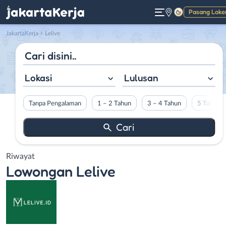
Pasang Loke
Gelap
JakartaKerja
>
Lelive
Lokasi
Lulusan
Tanpa Pengalaman
1 – 2 Tahun
3 – 4 Tahun
5 Tahun L
Riwayat
Lowongan
Lelive