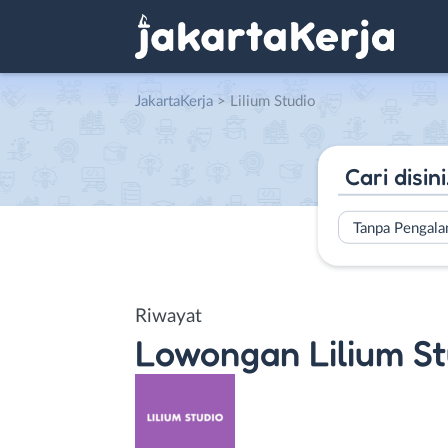
JakartaKerja
>
Lilium Studio
Tanpa Pengal
Riwayat
Lowongan
Lilium S