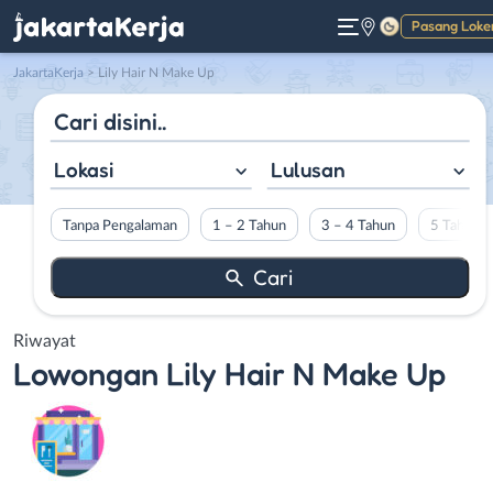
Pasang Loke
Gelap
JakartaKerja
>
Lily Hair N Make Up
Lokasi
Lulusan
Tanpa Pengalaman
1 – 2 Tahun
3 – 4 Tahun
5 Tahun L
Riwayat
Lowongan
Lily Hair N Make Up