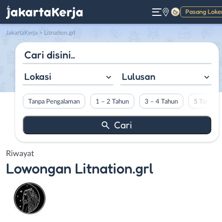
Pasang Loke
Gelap
JakartaKerja
>
Litnation.grl
Lokasi
Lulusan
Tanpa Pengalaman
1 – 2 Tahun
3 – 4 Tahun
5 Tahun L
Riwayat
Lowongan
Litnation.grl