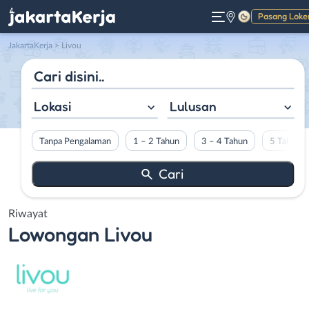
Pasang Loke
Gelap
JakartaKerja
>
Livou
Lokasi
Lulusan
Tanpa Pengalaman
1 – 2 Tahun
3 – 4 Tahun
5 Tahun L
Riwayat
Lowongan
Livou