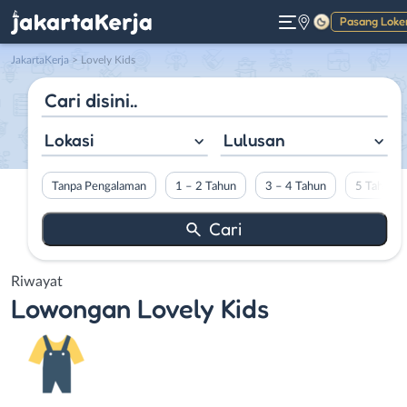
Pasang Loke
Gelap
JakartaKerja
>
Lovely Kids
Lokasi
Lulusan
Tanpa Pengalaman
1 – 2 Tahun
3 – 4 Tahun
5 Tahun L
Riwayat
Lowongan
Lovely Kids