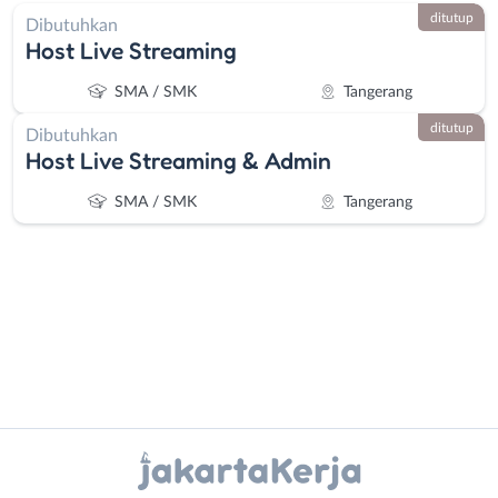
ditutup
Dibutuhkan
Host Live Streaming
SMA / SMK
Tangerang
ditutup
Dibutuhkan
Host Live Streaming & Admin
SMA / SMK
Tangerang
Administrasi
Bebas
Ahli
(Remote
Instagram
WhatsApp
Gizi
Work)
Ahli
Bekasi
X - Twitter
Telegram
Kecantikan
Bogor
Analis
Depok
Kanal Lainnya..