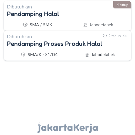
ditutup
Dibutuhkan
Pendamping Halal
SMA / SMK
Jabodetabek
2 tahun lalu
Dibutuhkan
Pendamping Proses Produk Halal
SMA/K - S1/D4
Jabodetabek
Administrasi
Bebas
Ahli
(Remote
Instagram
WhatsApp
Gizi
Work)
Ahli
Bekasi
X - Twitter
Telegram
Kecantikan
Bogor
Analis
Depok
Kanal Lainnya..