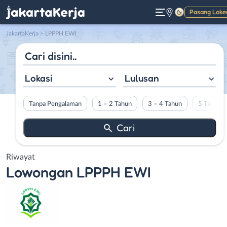
Pasang Loke
Gelap
JakartaKerja
>
LPPPH EWI
Lokasi
Lulusan
Tanpa Pengalaman
1 – 2 Tahun
3 – 4 Tahun
5 Tahun L
Riwayat
Lowongan
LPPPH EWI