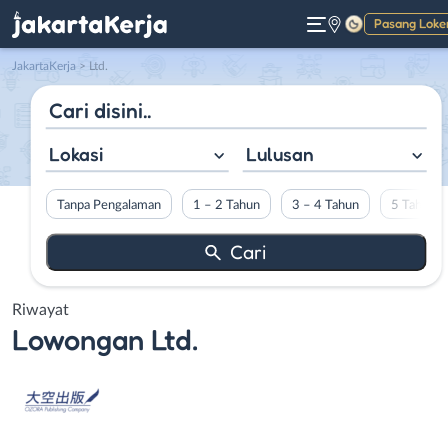
Pasang Loke
Gelap
JakartaKerja
>
Ltd.
Lokasi
Lulusan
Tanpa Pengalaman
1 – 2 Tahun
3 – 4 Tahun
5 Tahun L
Riwayat
Lowongan
Ltd.