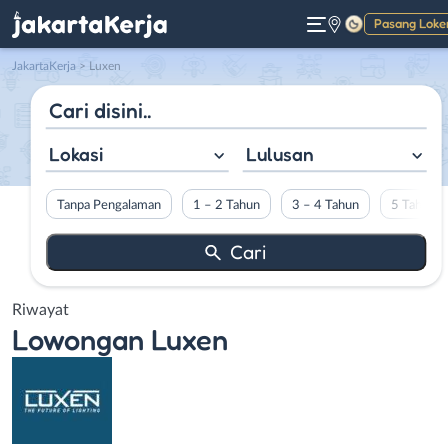
Pasang Loke
Gelap
JakartaKerja
>
Luxen
Lokasi
Lulusan
Tanpa Pengalaman
1 – 2 Tahun
3 – 4 Tahun
5 Tahun L
Riwayat
Lowongan
Luxen