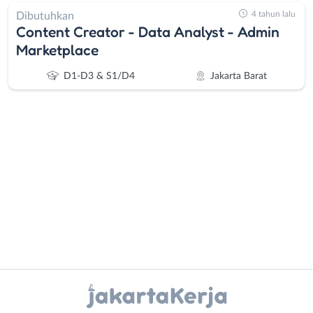
4 tahun lalu
Dibutuhkan
Content Creator - Data Analyst - Admin
Marketplace
D1-D3 & S1/D4
Jakarta Barat
Administrasi
Bebas
Ahli
(Remote
Gizi
Work)
Ahli
Bekasi
Kecantikan
Bogor
Instagram
WhatsApp
Analis
Depok
/
Jakarta
X - Twitter
Telegram
Peneliti
Barat
Animator
Jakarta
Kanal Lainnya..
Apoteker
Pusat